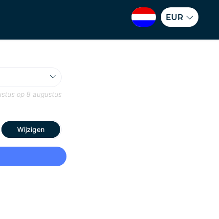
EUR
ustus
op
8 augustus
Wijzigen